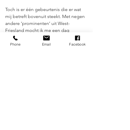
Toch is er één gebeurtenis die er wat 
mij betreft bovenuit steekt. Met negen 
andere ‘prominenten’ uit West- 
Friesland mocht ik me een dag 
inzetten voor Inloophuis Pisa. De actie 
werd een groot succes. Los van de 
Phone
Email
Facebook
opbrengst, kwam mijn hart vooral in 
beweging door de mensen. De 
oprechte saamhorigheid, 
betrokkenheid en warmte die ik die 
dag mocht ervaren waren werkelijk 
onvergetelijk. 
Dat gevoel is voor mij de motor 
geweest voor een optimistische blik 
op de nabije toekomst. Want ondanks 
alle uitdagingen en zorgen van de 
afgelopen maanden ben ik weer volop 